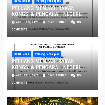
IDEAS Melaka
Peluang Perniagaan
PELUANG MENJADI RAKAN
KONGSI & PENGARAH NEGERI
MELAKA DAN JOHOR
AUGUST 3, 2026
IDEAS BERHAD
NO
COMMENTS
IDEAS Perak
Peluang Perniagaan
PELUANG MENJADI RAKAN
KONGSI & PENGARAH NEGERI
PERAK DAN PULAU PINANG
AUGUST 3, 2026
IDEAS BERHAD
NO
COMMENTS