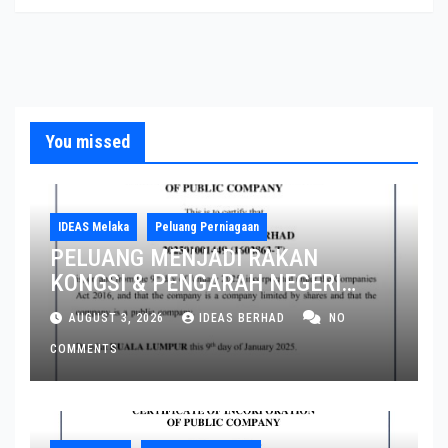
You missed
IDEAS Melaka
Peluang Perniagaan
PELUANG MENJADI RAKAN
KONGSI & PENGARAH NEGERI
MELAKA DAN JOHOR
AUGUST 3, 2026
IDEAS BERHAD
NO
COMMENTS