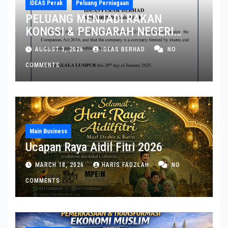
IDEAS Perak
Peluang Perniagaan
PELUANG MENJADI RAKAN
KONGSI & PENGARAH NEGERI
PERAK DAN PULAU PINANG
AUGUST 3, 2026
IDEAS BERHAD
NO
COMMENTS
Main Business
Ucapan Raya Aidil Fitri 2026
MARCH 18, 2026
HARIS FADZLAH
NO
COMMENTS