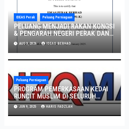
IDEAS Perak
Peluang Perniagaan
PELUANG MENJADI RAKAN KONGSI
& PENGARAH NEGERI PERAK DAN
PULAU PINANG
AUG 3, 2026
IDEAS BERHAD
Peluang Perniagaan
PROGRAM PEMERKASAAN KEDAI
RUNCIT MUSLIM DI SELURUH
NEGARA
JUN 9, 2025
HARIS FADZLAH