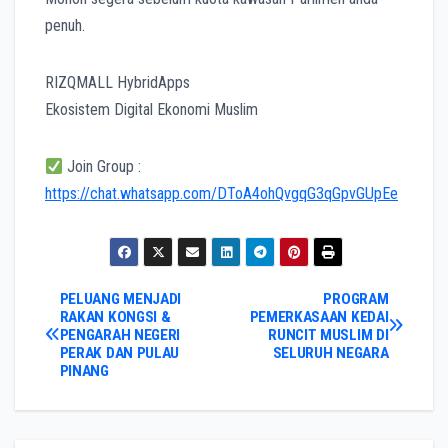
penuh.
RIZQMALL HybridApps
Ekosistem Digital Ekonomi Muslim
Join Group :
https://chat.whatsapp.com/DToA4ohQvgqG3qGpvGUpEe
Post
PELUANG MENJADI
PROGRAM
RAKAN KONGSI &
PEMERKASAAN KEDAI
PENGARAH NEGERI
RUNCIT MUSLIM DI
navigation
PERAK DAN PULAU
SELURUH NEGARA
PINANG