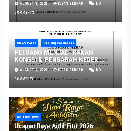
MELAKA DAN JOHOR
AUGUST 3, 2026
IDEAS BERHAD
NO
COMMENTS
IDEAS Perak
Peluang Perniagaan
PELUANG MENJADI RAKAN
KONGSI & PENGARAH NEGERI
PERAK DAN PULAU PINANG
AUGUST 3, 2026
IDEAS BERHAD
NO
COMMENTS
Main Business
Ucapan Raya Aidil Fitri 2026